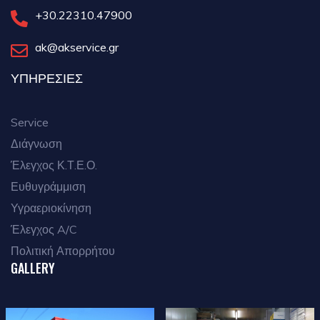
+30.22310.47900
ak@akservice.gr
ΥΠΗΡΕΣΙΕΣ
Service
Διάγνωση
Έλεγχος Κ.Τ.Ε.Ο.
Ευθυγράμμιση
Υγραεριοκίνηση
Έλεγχος A/C
Πολιτική Απορρήτου
GALLERY